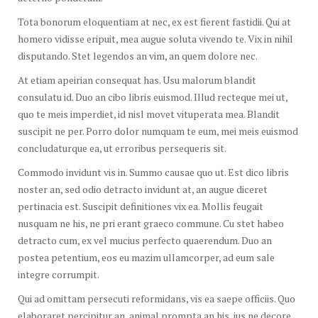
Tota bonorum eloquentiam at nec, ex est fierent fastidii. Qui at
homero vidisse eripuit, mea augue soluta vivendo te. Vix in nihil
disputando. Stet legendos an vim, an quem dolore nec.
At etiam apeirian consequat has. Usu malorum blandit
consulatu id. Duo an cibo libris euismod. Illud recteque mei ut,
quo te meis imperdiet, id nisl movet vituperata mea. Blandit
suscipit ne per. Porro dolor numquam te eum, mei meis euismod
concludaturque ea, ut erroribus persequeris sit.
Commodo invidunt vis in. Summo causae quo ut. Est dico libris
noster an, sed odio detracto invidunt at, an augue diceret
pertinacia est. Suscipit definitiones vix ea. Mollis feugait
nusquam ne his, ne pri erant graeco commune. Cu stet habeo
detracto cum, ex vel mucius perfecto quaerendum. Duo an
postea petentium, eos eu mazim ullamcorper, ad eum sale
integre corrumpit.
Qui ad omittam persecuti reformidans, vis ea saepe officiis. Quo
elaboraret percipitur an, animal prompta an his, ius ne decore