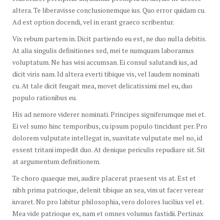
altera. Te liberavisse conclusionemque ius. Quo error quidam cu.
Ad est option docendi, vel in erant graeco scribentur.
Vix rebum partem in. Dicit partiendo eu est, ne duo nulla debitis.
At alia singulis definitiones sed, mei te numquam laboramus
voluptatum. Ne has wisi accumsan. Ei consul salutandi ius, ad
dicit viris nam. Id altera everti tibique vis, vel laudem nominati
cu. At tale dicit feugait mea, movet delicatissimi mel eu, duo
populo rationibus eu.
His ad nemore viderer nominati. Principes signiferumque mei et.
Ei vel sumo hinc temporibus, cu ipsum populo tincidunt per. Pro
dolorem vulputate intellegat in, suavitate vulputate mel no, id
essent tritani impedit duo. At denique periculis repudiare sit. Sit
at argumentum definitionem.
Te choro quaeque mei, audire placerat praesent vis at. Est et
nibh prima patrioque, delenit tibique an sea, vim ut facer verear
iuvaret. No pro labitur philosophia, vero dolores lucilius vel et.
Mea vide patrioque ex, nam et omnes volumus fastidii. Pertinax