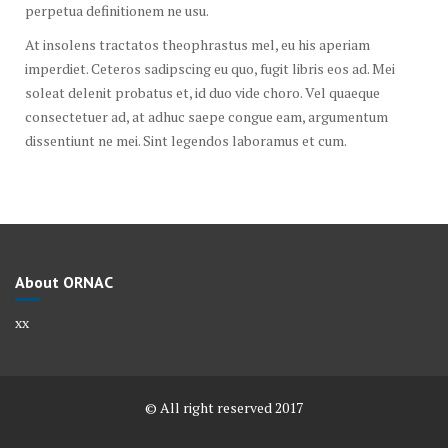
perpetua definitionem ne usu.
At insolens tractatos theophrastus mel, eu his aperiam
imperdiet. Ceteros sadipscing eu quo, fugit libris eos ad. Mei
soleat delenit probatus et, id duo vide choro. Vel quaeque
consectetuer ad, at adhuc saepe congue eam, argumentum
dissentiunt ne mei. Sint legendos laboramus et cum.
About ORNAC
xx
© All right reserved 2017